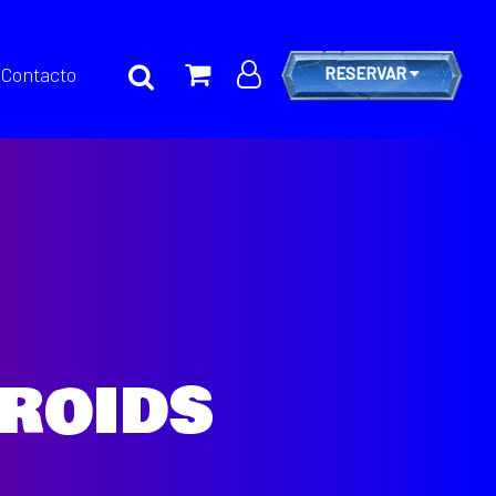
Contacto
RESERVAR
roids