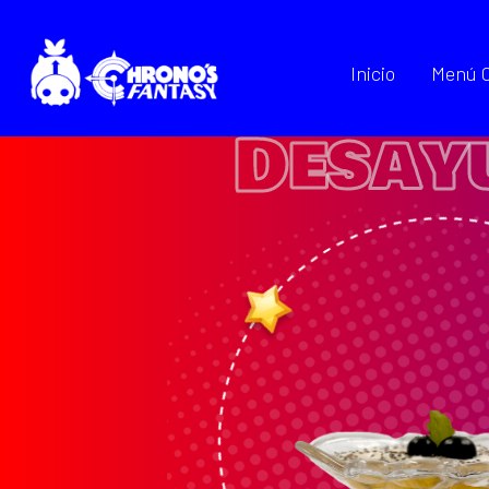
Inicio
Menú 
D
e
s
a
y