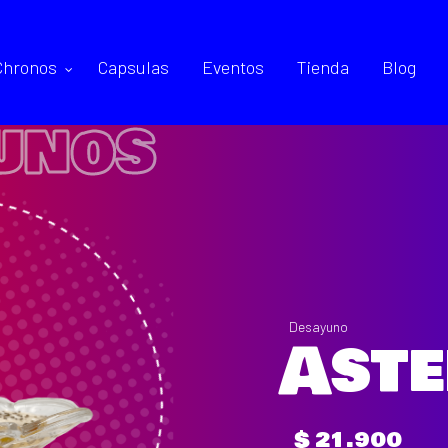
Chronos
Capsulas
Eventos
Tienda
Blog
u
n
o
s
Desayuno
Aste
$ 21.900