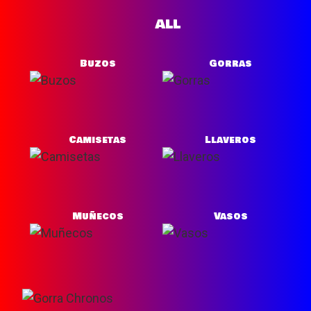
ALL
Buzos
Gorras
Camisetas
Llaveros
Muñecos
Vasos